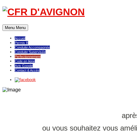
Menu
Menu
Accueil
Permis B
Conduite Accompagnée
Conduite Supervisée
Perfectionnement
Code en ligne
Avis Google
Contact & Accès
aprè
ou vous souhaitez vous amélio