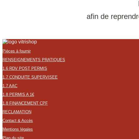
afin de reprend
Pièces à fournir
RENSEIGNEMENTS PRATIQUES
1.6 RDV POST PERMIS
1.7 CONDUITE SUPERVISEE
1.7 AAC
1.8 PERMIS A 1€
1.8 FINANCEMENT CPF
RECLAMATION
Contact & Accès
Mentions légales
Plan du site