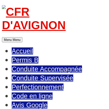
Menu
Menu
Accueil
Permis B
Conduite Accompagnée
Conduite Supervisée
Perfectionnement
Code en ligne
Avis Google